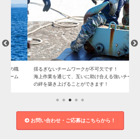
職
揺るぎないチームワークが不可欠です！
「
ム
海上作業を通じて、互いに助け合える強いチーム
を
の絆を築き上げることができます！
取
お問い合わせ・ご応募はこちらから！