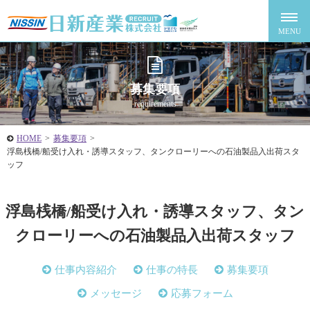
募集要項
requirements
HOME
>
募集要項
>
浮島桟橋/船受け入れ・誘導スタッフ、タンクローリーへの石油製品入出荷スタ
ッフ
浮島桟橋/船受け入れ・誘導スタッフ、タン
クローリーへの石油製品入出荷スタッフ
仕事内容紹介
仕事の特長
募集要項
メッセージ
応募フォーム