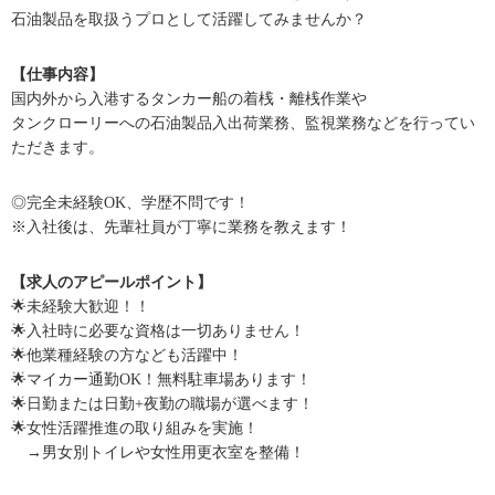
石油製品を取扱うプロとして活躍してみませんか？
【仕事内容】
国内外から入港するタンカー船の着桟・離桟作業や
タンクローリーへの石油製品入出荷業務、監視業務などを行ってい
ただきます。
◎完全未経験OK、学歴不問です！
※入社後は、先輩社員が丁寧に業務を教えます！
【求人のアピールポイント】
🌟未経験大歓迎！！
🌟入社時に必要な資格は一切ありません！
🌟他業種経験の方なども活躍中！
🌟マイカー通勤OK！無料駐車場あります！
🌟日勤または日勤+夜勤の職場が選べます！
🌟女性活躍推進の取り組みを実施！
→男女別トイレや女性用更衣室を整備！