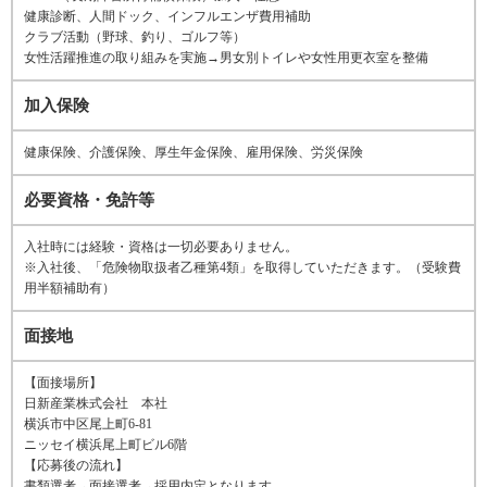
健康診断、人間ドック、インフルエンザ費用補助
クラブ活動（野球、釣り、ゴルフ等）
女性活躍推進の取り組みを実施→男女別トイレや女性用更衣室を整備
加入保険
健康保険、介護保険、厚生年金保険、雇用保険、労災保険
必要資格・免許等
入社時には経験・資格は一切必要ありません。
※入社後、「危険物取扱者乙種第4類」を取得していただきます。（受験費
用半額補助有）
面接地
【面接場所】
日新産業株式会社 本社
横浜市中区尾上町6-81
ニッセイ横浜尾上町ビル6階
【応募後の流れ】
書類選考→面接選考→採用内定となります。