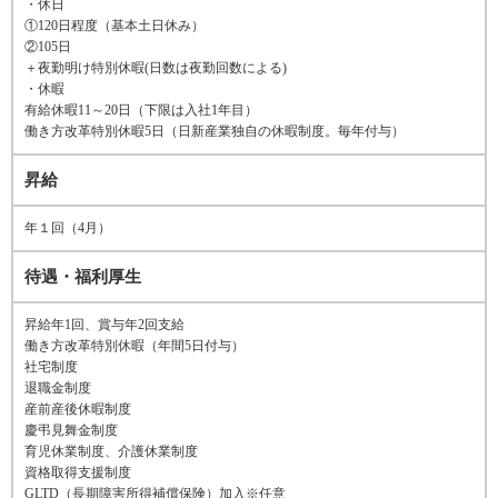
・休日
①120日程度（基本土日休み）
②105日
＋夜勤明け特別休暇(日数は夜勤回数による)
・休暇
有給休暇11～20日（下限は入社1年目）
働き方改革特別休暇5日（日新産業独自の休暇制度。毎年付与）
昇給
年１回（4月）
待遇・福利厚生
昇給年1回、賞与年2回支給
働き方改革特別休暇（年間5日付与）
社宅制度
退職金制度
産前産後休暇制度
慶弔見舞金制度
育児休業制度、介護休業制度
資格取得支援制度
GLTD（長期障害所得補償保険）加入※任意