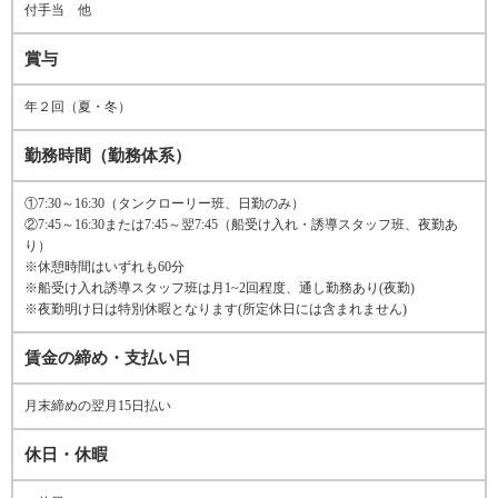
付手当 他
賞与
年２回（夏・冬）
勤務時間（勤務体系）
①7:30～16:30（タンクローリー班、日勤のみ）
②7:45～16:30または7:45～翌7:45（船受け入れ・誘導スタッフ班、夜勤あ
り）
※休憩時間はいずれも60分
※船受け入れ誘導スタッフ班は月1~2回程度、通し勤務あり(夜勤)
※夜勤明け日は特別休暇となります(所定休日には含まれません)
賃金の締め・支払い日
月末締めの翌月15日払い
休日・休暇