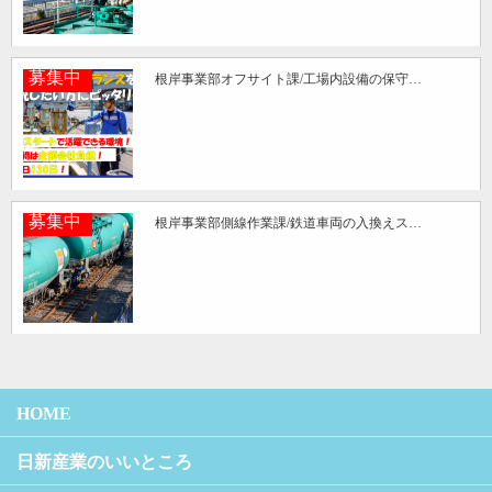
募集中
根岸事業部オフサイト課/工場内設備の保守…
募集中
根岸事業部側線作業課/鉄道車両の入換えス…
HOME
日新産業のいいところ