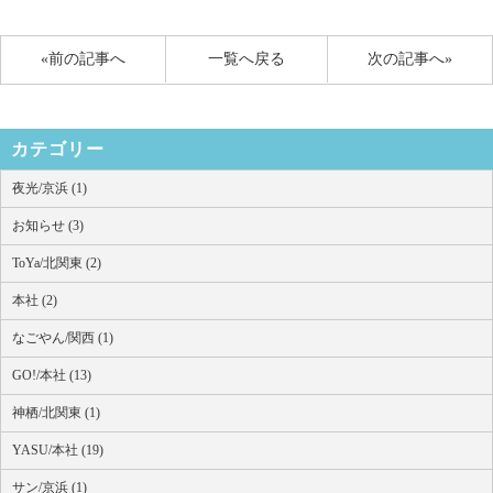
«前の記事へ
一覧へ戻る
次の記事へ»
カテゴリー
夜光/京浜 (1)
お知らせ (3)
ToYa/北関東 (2)
本社 (2)
なごやん/関西 (1)
GO!/本社 (13)
神栖/北関東 (1)
YASU/本社 (19)
サン/京浜 (1)