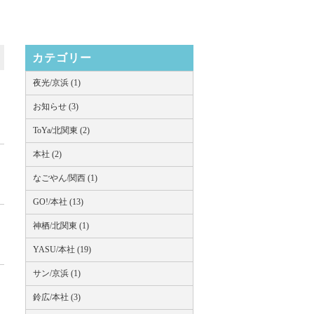
カテゴリー
夜光/京浜 (1)
お知らせ (3)
ToYa/北関東 (2)
本社 (2)
なごやん/関西 (1)
GO!/本社 (13)
神栖/北関東 (1)
YASU/本社 (19)
サン/京浜 (1)
鈴広/本社 (3)