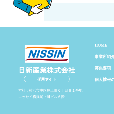
HOME
事業所紹
募集要項
個人情報
本社：横浜市中区尾上町６丁目８１番地
ニッセイ横浜尾上町ビル６階