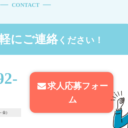
CONTACT
軽にご連絡
ください！
92-
求人応募フォー
ム
～金)