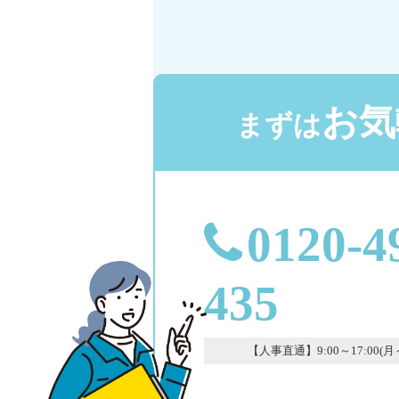
お気
まずは
0120-4
435
【人事直通】9:00～17:00(月