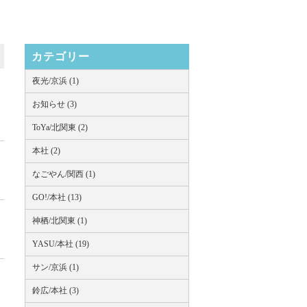
カテゴリー
夜光/京浜 (1)
お知らせ (3)
ToYa/北関東 (2)
本社 (2)
なごやん/関西 (1)
GO!/本社 (13)
神栖/北関東 (1)
YASU/本社 (19)
サン/京浜 (1)
鈴広/本社 (3)