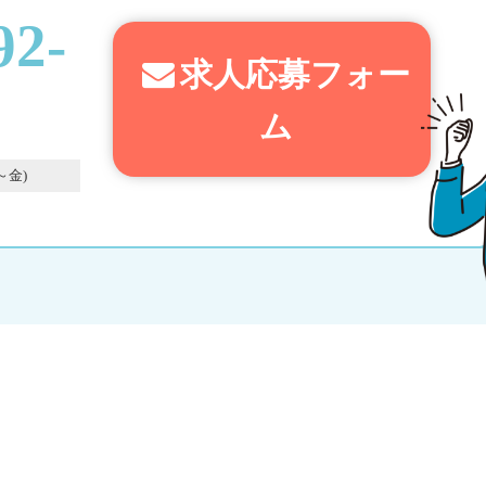
92-
求人応募フォー
ム
～金)